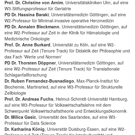
Prof. Dr. Christine von Arnim
, Universitätskliniken Ulm, auf eine
W3-Stiftungsprofessur für Geriatrie
PD Dr. Hassina Baraki
, Universitätsmedizin Göttingen, auf eine
W2-Professur für Minimal-invasive operative Herzmedizin
PD Dr. Annalen Bleckmann
, Universitätsmedizin Göttingen, auf
eine W2-Professur auf Zeit in der Klinik für Hämatologie und
Medizinische Onkologie
Prof. Dr. Anne Burkard
, Universität zu Köln, auf eine W2-
Professur auf Zeit (Tenure Track) für Didaktik der Philosophie und
das Fach 'Werte und Normen'
PD Dr. Thorsten Döppner
, Universitätsmedizin Göttingen, auf
eine W2-Professur auf Zeit (Tenure Track) für Translationale
Schlaganfallforschung
Dr. Ruben Fernandez-Busnadiego
, Max-Planck-Institut für
Biochemie, Martinsried, auf eine W3-Professur für Strukturelle
Zellbiologie
Prof. Dr. Andreas Fuchs
, Helmut-Schmidt-Universität Hamburg,
auf eine W3-Professur für Volkswirtschaftslehre mit dem
Schwerpunkt Volkswirtschaftstheorie und Entwicklungsökonomik
Dr. Milica Gasic
, Universität des Saarlandes, auf eine W3-
Professur für Data Science
Dr. Katharina König
, Universität Duisburg-Essen, auf eine W2-
Professur auf Zeit (Tenure Track) für Interkulturalität und