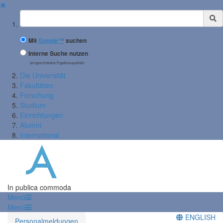
✖
Suchbegriff
Mit
Google™
suchen
Interne Suche nutzen
(eingeschränkte Ergebnisqualität)
Die Universität
Fakultäten
Forschung
Studium
Einrichtungen
Alumni
International
In publica commoda
Menü
Menü
ENGLISH
Personalmeldungen