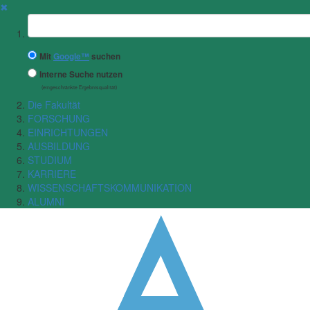
✖
Suchbegriff
Mit
Google™
suchen
Interne Suche nutzen
(eingeschränkte Ergebnisqualität)
Die Fakultät
FORSCHUNG
EINRICHTUNGEN
AUSBILDUNG
STUDIUM
KARRIERE
WISSENSCHAFTSKOMMUNIKATION
ALUMNI