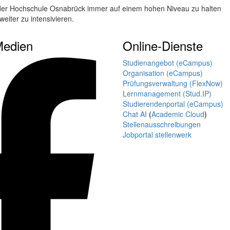
n der Hochschule Osnabrück immer auf einem hohen Niveau zu halten
eiter zu intensivieren.
Medien
Online-Dienste
Studienangebot (eCampus)
Organisation (eCampus)
Prüfungsverwaltung (FlexNow)
Lernmanagement (Stud.IP)
Studierendenportal (eCampus)
Chat AI
(
Academic Cloud
)
Stellenausschreibungen
Jobportal stellenwerk