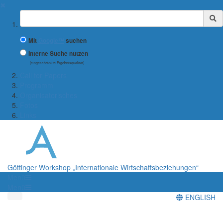
✖
Suchbegriff
Mit
Google™
suchen
Interne Suche nutzen
(eingeschränkte Ergebnisqualität)
Call for Papers
Programm
Organisatorisches
Fotos
Links
Göttinger Workshop „Internationale Wirtschaftsbeziehungen“
Menü
Menü
ENGLISH