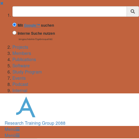
✖
Suchbegriff
Mit
Google™
suchen
Interne Suche nutzen
(eingeschränkte Ergebnisqualität)
Projects
Members
Publications
Software
Study Program
Events
Podcast
Internal
Research Training Group 2088
Menü
Menü