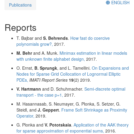
ENGLISH
Publications
Reports
T. Bajbar and
S. Behrends
.
How fast do coercive
polynomials grow?,
2017.
M. Behr
and A. Munk.
Minimax estimation in linear models
with unknown finite alphabet design,
2017.
O. Ernst,
B. Sprungk
, and L. Tamellini.
On Expansions and
Nodes for Sparse Grid Collocation of Lognormal Elliptic
PDEs,
IMATI Report Series
19
(2)
2019.
V. Hartmann
and D. Schuhmacher.
Semi-discrete optimal
transport - the case p=1,
2017.
M. Hasannasab, S. Neumayer, G. Plonka, S. Setzer, G.
Steidl, and
J. Geppert
.
Frame Soft Shrinkage as Proximity
Operator,
2019.
G. Plonka and
V. Pototskaia
.
Application of the AAK theory
for sparse approximation of exponential sums,
2016.