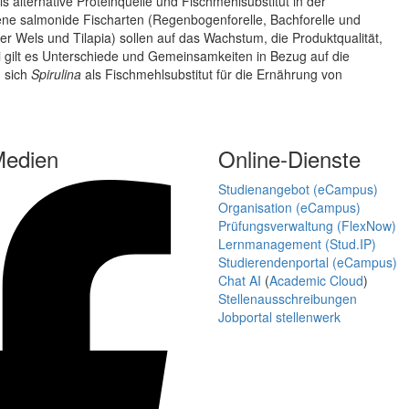
ls alternative Proteinquelle und Fischmehlsubstitut in der
ene salmonide Fischarten (Regenbogenforelle, Bachforelle und
er Wels und Tilapia) sollen auf das Wachstum, die Produktqualität,
 gilt es Unterschiede und Gemeinsamkeiten in Bezug auf die
n sich
Spirulina
als Fischmehlsubstitut für die Ernährung von
Medien
Online-Dienste
Studienangebot (eCampus)
Organisation (eCampus)
Prüfungsverwaltung (FlexNow)
Lernmanagement (Stud.IP)
Studierendenportal (eCampus)
Chat AI
(
Academic Cloud
)
Stellenausschreibungen
Jobportal stellenwerk