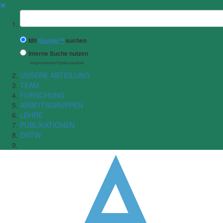
✖
Suchbegriff
Mit
Google™
suchen
Interne Suche nutzen
(eingeschränkte Ergebnisqualität)
UNSERE ABTEILUNG
TEAM
FORSCHUNG
ARBEITSGRUPPEN
LEHRE
PUBLIKATIONEN
DNTW