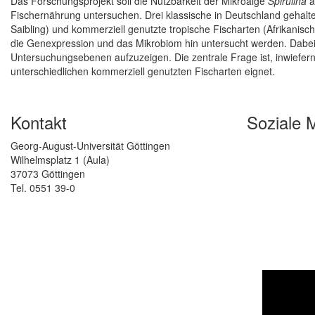
Das Forschungsprojekt soll die Nutzbarkeit der Mikroalge
Spirulina
a
Fischernährung untersuchen. Drei klassische in Deutschland gehalt
Saibling) und kommerziell genutzte tropische Fischarten (Afrikanisch
die Genexpression und das Mikrobiom hin untersucht werden. Dabei
Untersuchungsebenen aufzuzeigen. Die zentrale Frage ist, inwiefer
unterschiedlichen kommerziell genutzten Fischarten eignet.
Kontakt
Soziale 
Georg-August-Universität Göttingen
Wilhelmsplatz 1 (Aula)
37073 Göttingen
Tel. 0551 39-0