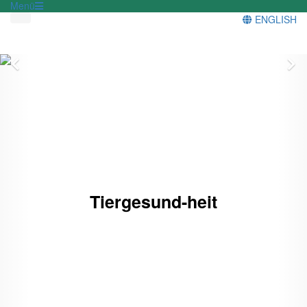
Menü
ENGLISH
Zurück
V
Tiergesund-heit