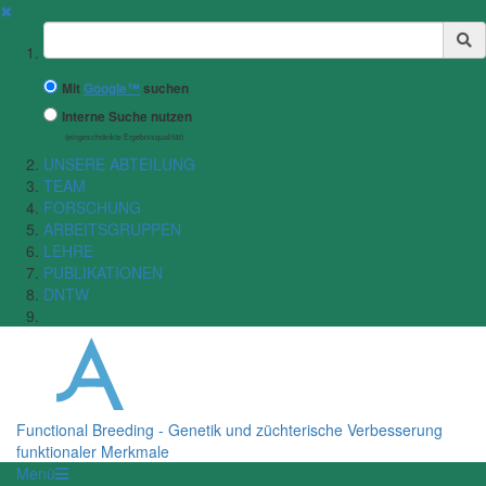
✖
Suchbegriff
Mit
Google™
suchen
Interne Suche nutzen
(eingeschränkte Ergebnisqualität)
UNSERE ABTEILUNG
TEAM
FORSCHUNG
ARBEITSGRUPPEN
LEHRE
PUBLIKATIONEN
DNTW
Functional Breeding - Genetik und züchterische Verbesserung
funktionaler Merkmale
Menü