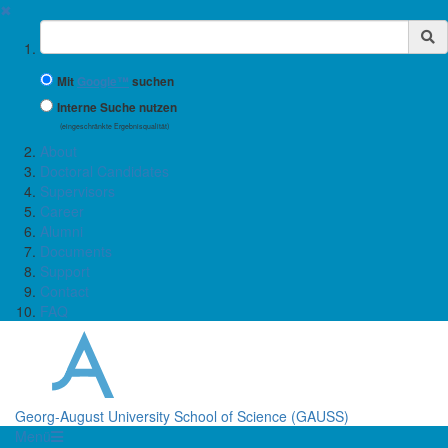
✖
Suchbegriff
Mit
Google™
suchen
Interne Suche nutzen
(eingeschränkte Ergebnisqualität)
About
Doctoral Candidates
Supervisors
Career
Alumni
Documents
Support
Contact
FAQ
Georg-August University School of Science (GAUSS)
Menü