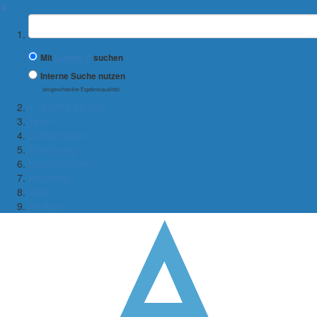
✖
Suchbegriff
Mit
Google™
suchen
Interne Suche nutzen
(eingeschränkte Ergebnisqualität)
← WiWi-Fakultät
Team
Lehrangebot
Forschung
Kooperationen
Aktuelles
Jobs
Kontakt