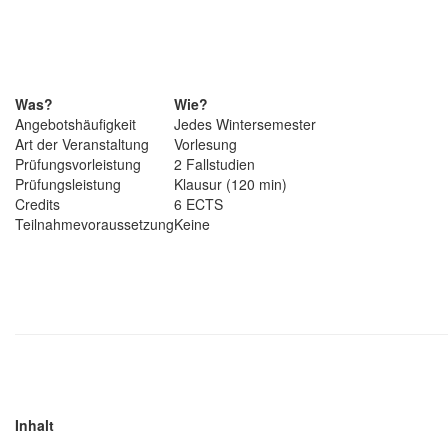
Was?
Wie?
Angebotshäufigkeit
Jedes Wintersemester
Art der Veranstaltung
Vorlesung
Prüfungsvorleistung
2 Fallstudien
Prüfungsleistung
Klausur (120 min)
Credits
6 ECTS
Teilnahmevoraussetzung
Keine
Inhalt