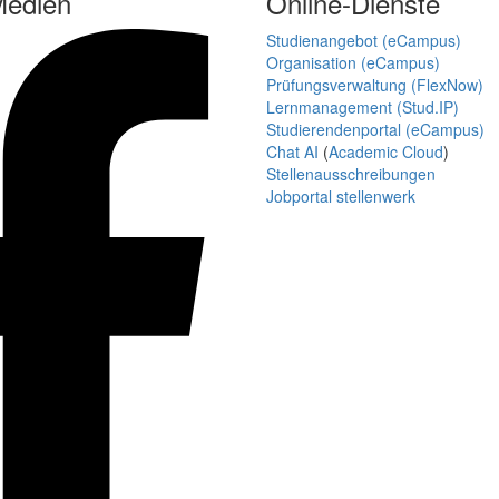
Medien
Online-Dienste
Studienangebot (eCampus)
Organisation (eCampus)
Prüfungsverwaltung (FlexNow)
Lernmanagement (Stud.IP)
Studierendenportal (eCampus)
Chat AI
(
Academic Cloud
)
Stellenausschreibungen
Jobportal stellenwerk