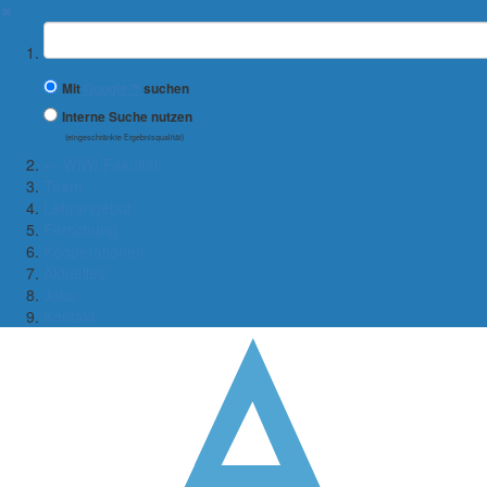
✖
Suchbegriff
Mit
Google™
suchen
Interne Suche nutzen
(eingeschränkte Ergebnisqualität)
← WiWi-Fakultät
Team
Lehrangebot
Forschung
Kooperationen
Aktuelles
Jobs
Kontakt