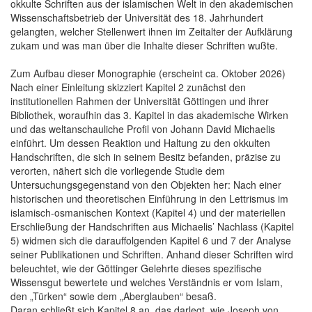
okkulte Schriften aus der islamischen Welt in den akademischen
Wissenschaftsbetrieb der Universität des 18. Jahrhundert
gelangten, welcher Stellenwert ihnen im Zeitalter der Aufklärung
zukam und was man über die Inhalte dieser Schriften wußte.
Zum Aufbau dieser Monographie (erscheint ca. Oktober 2026)
Nach einer Einleitung skizziert Kapitel 2 zunächst den
institutionellen Rahmen der Universität Göttingen und ihrer
Bibliothek, woraufhin das 3. Kapitel in das akademische Wirken
und das weltanschauliche Profil von Johann David Michaelis
einführt. Um dessen Reaktion und Haltung zu den okkulten
Handschriften, die sich in seinem Besitz befanden, präzise zu
verorten, nähert sich die vorliegende Studie dem
Untersuchungsgegenstand von den Objekten her: Nach einer
historischen und theoretischen Einführung in den Lettrismus im
islamisch-osmanischen Kontext (Kapitel 4) und der materiellen
Erschließung der Handschriften aus Michaelis’ Nachlass (Kapitel
5) widmen sich die darauffolgenden Kapitel 6 und 7 der Analyse
seiner Publikationen und Schriften. Anhand dieser Schriften wird
beleuchtet, wie der Göttinger Gelehrte dieses spezifische
Wissensgut bewertete und welches Verständnis er vom Islam,
den „Türken“ sowie dem „Aberglauben“ besaß.
Daran schließt sich Kapitel 8 an, das darlegt, wie Joseph von