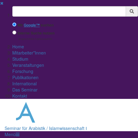
✖
Suchbegriff
Mit
Google™
suchen
Interne Suche nutzen
(eingeschränkte Ergebnisqualität)
Home
Mitarbeiter*Innen
Studium
Veranstaltungen
Forschung
Publikationen
International
Das Seminar
Kontakt
Seminar für Arabistik / Islamwissenschaft Ⅰ
Menü