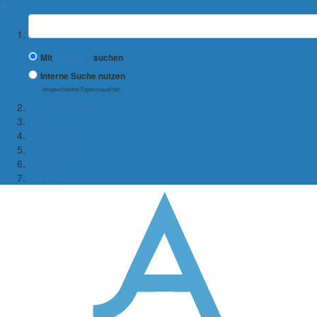
✖
Suchbegriff
Mit
Google™
suchen
Interne Suche nutzen
(eingeschränkte Ergebnisqualität)
← Wiwi-Fakultät
Team
Lehrangebot
Forschung
Aktuelles
Kontakt