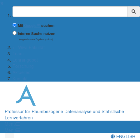
✖
Suchbegriff
Mit
Google™
suchen
Interne Suche nutzen
(eingeschränkte Ergebnisqualität)
← Wiwi-Fakultät
Team
Lehrangebot
Forschung
Aktuelles
Kontakt
Professur für Raumbezogene Datenanalyse und Statistische
Lernverfahren
Menü
Menü
ENGLISH