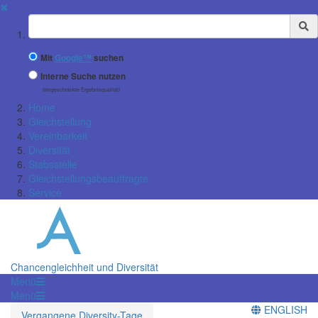
✖
Suchbegriff
Mit
Google™
suchen
Interne Suche nutzen
(eingeschränkte Ergebnisqualität)
Home
Gleichstellung
Vereinbarkeit
Diversität
Stabsstelle
Gleichstellungsbeauftragte
Service
Chancengleichheit und Diversität
Menü
Menü
ENGLISH
Vergangene Diversity-Tage