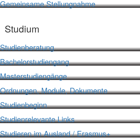
Gemeinsame Stellungnahme
Studium
Studienberatung
Bachelorstudiengang
Masterstudiengänge
Ordnungen, Module, Dokumente
Studienbeginn
Studienrelevante Links
Studieren im Ausland / Erasmus+