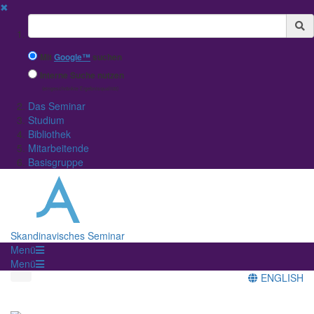
✖
Suchbegriff
Mit
Google™
suchen
Interne Suche nutzen
(eingeschränkte Ergebnisqualität)
Das Seminar
Studium
Bibliothek
Mitarbeitende
Basisgruppe
Skandinavisches Seminar
Menü
Menü
ENGLISH