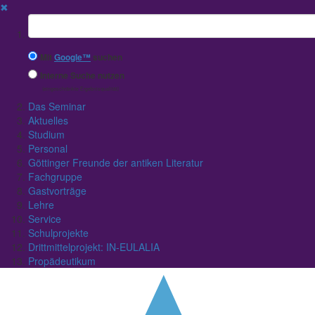
✖
Suchbegriff
Mit
Google™
suchen
Interne Suche nutzen
(eingeschränkte Ergebnisqualität)
Das Seminar
Aktuelles
Studium
Personal
Göttinger Freunde der antiken Literatur
Fachgruppe
Gastvorträge
Lehre
Service
Schulprojekte
Drittmittelprojekt: IN-EULALIA
Propädeutikum