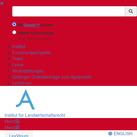
✖
Suchbegriff
Mit
Google™
suchen
Interne Suche nutzen
(eingeschränkte Ergebnisqualität)
Institut
Forschungsprojekte
Team
Lehre
Veranstaltungen
Göttinger Onlinebeiträge zum Agrarrecht
LexVinum
Institut für Landwirtschaftsrecht
Menü
Menü
ENGLISH
LexVinum