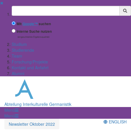
✖
Suchbegriff
Mit
Google™
suchen
Interne Suche nutzen
(eingeschränkte Ergebnisqualität)
Studium
Studierende
Team
Forschung/Projekte
Kontakt und Anfahrt
Alumni
Abteilung Interkulturelle Germanistik
Menü
Menü
ENGLISH
Newsletter Oktober 2022