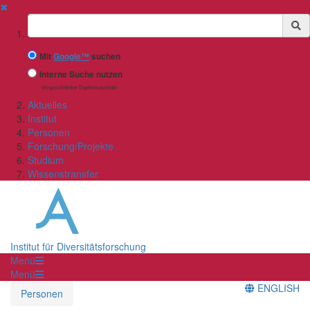
✖
Suchbegriff
Mit
Google™
suchen
Interne Suche nutzen
(eingeschränkte Ergebnisqualität)
Aktuelles
Institut
Personen
Forschung/Projekte
Studium
Wissenstransfer
Institut für Diversitätsforschung
Menü
Menü
ENGLISH
Personen