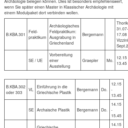
Archäologie belegen können. Dies ist besonders empfehlenswert,
wenn Sie später einen Master in Klassischer Archäologie mit
einem Modulpaket dort verbinden wollen.
Thori
Archäologisches
31.07
Feld-
Feldpraktikum:
B.KBA.301
Bergemann
17.08 
praktikum
Ausgrabung in
Vizzini
Griechenland
Sept.
Vorbereitung
12.15 
SE / UE
einer
Graepler
Mo.
13.45
Ausstellung
12.15
B.KBA.302
Einführung in die
VL
Bergemann
Do.
-
oder 303
Griechische Plastik
13.45
14.15
SE
Archaische Plastik
Bergemann
Do.
-
15.45
14.15
Griechische