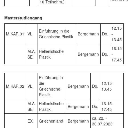
10 Teilnehm.)
Masterstudiengang
12.15
Einführung in die
M.KAR.01
VL
Bergemann
Do.
-
Griechische Plastik
13.45
16.15
M.A.
Hellenistische
Bergemann
Do.
-
SE
Plastik
17.45
Einführung in
die
12.15 -
M.KAR.02
VL
Bergemann
Do.
Griechische
13.45
Plastik
M.A.
Hellenistische
16.15 -
Bergemann
Do.
SE
Plastik
17.45
ca. 22. -
EX
Griechenland
Bergemann
30.07.2023