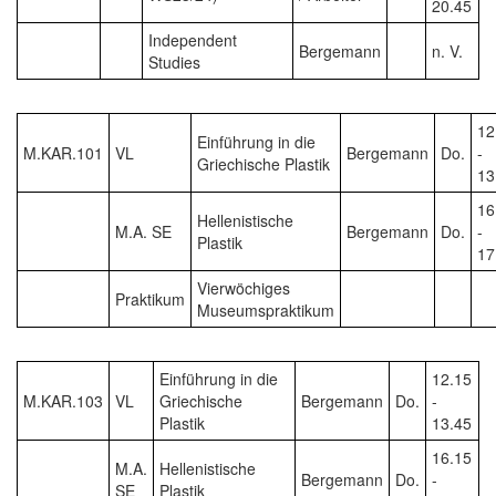
20.45
Independent
Bergemann
n. V.
Studies
12
Einführung in die
M.KAR.101
VL
Bergemann
Do.
-
Griechische Plastik
13
16
Hellenistische
M.A. SE
Bergemann
Do.
-
Plastik
17
Vierwöchiges
Praktikum
Museumspraktikum
Einführung in die
12.15
M.KAR.103
VL
Griechische
Bergemann
Do.
-
Plastik
13.45
16.15
M.A.
Hellenistische
Bergemann
Do.
-
SE
Plastik