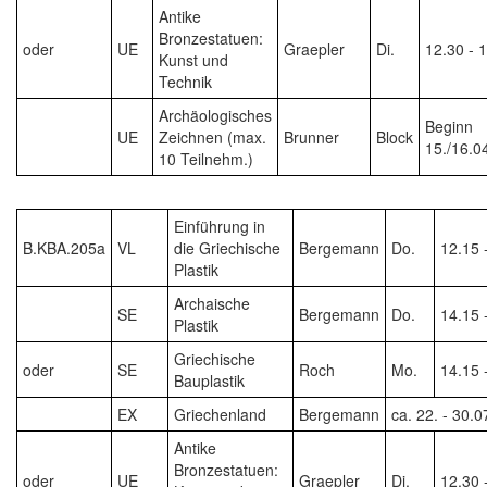
Antike
Bronzestatuen:
oder
UE
Graepler
Di.
12.30 - 
Kunst und
Technik
Archäologisches
Beginn
UE
Zeichnen (max.
Brunner
Block
15./16.0
10 Teilnehm.)
Einführung in
B.KBA.205a
VL
die Griechische
Bergemann
Do.
12.15 
Plastik
Archaische
SE
Bergemann
Do.
14.15 
Plastik
Griechische
oder
SE
Roch
Mo.
14.15 
Bauplastik
EX
Griechenland
Bergemann
ca. 22. - 30.
Antike
Bronzestatuen:
oder
UE
Graepler
Di.
12.30 