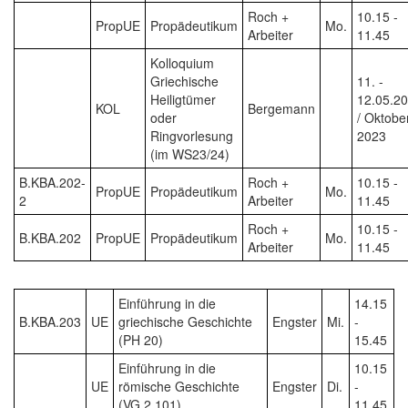
Roch +
10.15 -
PropUE
Propädeutikum
Mo.
Arbeiter
11.45
Kolloquium
Griechische
11. -
Heiligtümer
12.05.2
KOL
Bergemann
oder
/ Oktobe
Ringvorlesung
2023
(im WS23/24)
B.KBA.202-
Roch +
10.15 -
PropUE
Propädeutikum
Mo.
2
Arbeiter
11.45
Roch +
10.15 -
B.KBA.202
PropUE
Propädeutikum
Mo.
Arbeiter
11.45
Einführung in die
14.15
B.KBA.203
UE
griechische Geschichte
Engster
Mi.
-
(PH 20)
15.45
Einführung in die
10.15
UE
römische Geschichte
Engster
Di.
-
(VG 2.101)
11.45