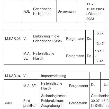
11. -
Griechische
12.05.2023
KOL
Bergemann
Heiligtümer
/ Oktober
2023
12.15
Einführung in die
M.KAR.03
VL
Bergemann
Do.
-
Griechische Plastik
13.45
16.15
M.A.
Hellenistische
Bergemann
Do.
-
SE
Plastik
17.45
M.KAR.04
VL
Importvorlesung
Hellenistische
Do.
16.1
M.A. SE
Bergemannr
Plastik
Archäologisches
Griechenla
Feld-
Feldpraktikum:
30.07–18.0
oder
Bergemann
praktikum
Ausgrabung in
in Sizilien (