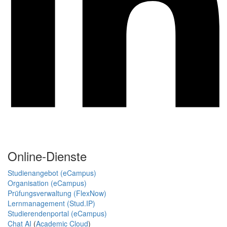
Online-Dienste
Studienangebot (eCampus)
Organisation (eCampus)
Prüfungsverwaltung (FlexNow)
Lernmanagement (Stud.IP)
Studierendenportal (eCampus)
Chat AI
(
Academic Cloud
)