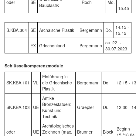
oder
SE
Roch
Mo.
-
Bauplastik
15.45
14.15 -
B.KBA.304
SE
Archaische Plastik
Bergemann
Do.
15.45
ca. 22. -
EX
Griechenland
Bergemann
30.07.2023
Schlüsselkompetenzmodule
Einführung in
SK.KBA.101
VL
die Griechische
Bergemann
Do.
12.15 - 1
Plastik
Antike
Bronzestatuen:
SK.KBA.103
UE
Graepler
Di.
12.30 - 1
Kunst und
Technik
Archäologisches
Beginn
oder
UE
Zeichnen (max.
Brunner
Block
15./16.04