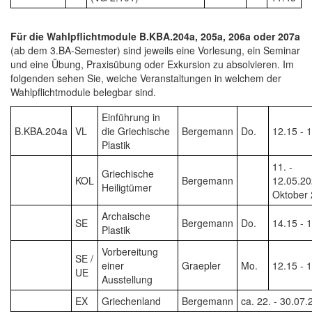
Für die Wahlpflichtmodule B.KBA.204a, 205a, 206a oder 207a
(ab dem 3.BA-Semester) sind jeweils eine Vorlesung, ein Seminar
und eine Übung, Praxisübung oder Exkursion zu absolvieren. Im
folgenden sehen Sie, welche Veranstaltungen in welchem der
Wahlpflichtmodule belegbar sind.
Einführung in
B.KBA.204a
VL
die Griechische
Bergemann
Do.
12.15 - 
Plastik
11. -
Griechische
KOL
Bergemann
12.05.20
Heiligtümer
Oktober
Archaische
SE
Bergemann
Do.
14.15 - 
Plastik
Vorbereitung
SE /
einer
Graepler
Mo.
12.15 - 
UE
Ausstellung
EX
Griechenland
Bergemann
ca. 22. - 30.07