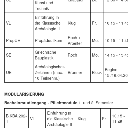
Kunst und
Technik
Einführung in
VL
die Klassische
Klug
Fr.
10.15 - 11.4
Archäologie II
Roch +
PropUE
Propädeutikum
Mo.
10.15 - 11.4
Arbeiter
Griechische
SE
Roch
Mo.
14.15 - 15.4
Bauplastik
Archäologisches
Beginn
UE
Zeichnen (max.
Brunner
Block
15./16.04.2
10 Teilnehm.)
MODULARISIERUNG
Bachelorstudiengang - Pflichtmodule
1. und 2. Semester
Einführung in
B.KBA.202-
10.15 -
VL
die Klassische
Klug
Fr.
1
11.45
Archäologie II