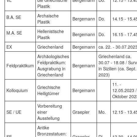
Plastik
Archaische
B.A. SE
Bergemann
Do.
14.15 - 15.4
Plastik
Hellenistische
M.A. SE
Bergemann
Do.
16.15 - 17.4
Plastik
EX
Griechenland
Bergemann
ca. 22. - 30.07.202
Archäologisches
Griechenland ca.
Feldpraktikum:
30.07 - 18.08 / Sur
Feldpraktikum
Bergemann
Ausgrabung in
in Sizilien (ca. Sept.
Griechenland
2023)
11. -
Griechische
Kolloquium
Bergemann
12.05.2023 /
Heiligtümer
Oktober 202
Vorbereitung
SE / UE
einer
Graepler
Mo.
12.15 - 13.4
Ausstellung
Antike
Bronzestatuen:
SE
Graepler
Di.
12.30 - 14.0