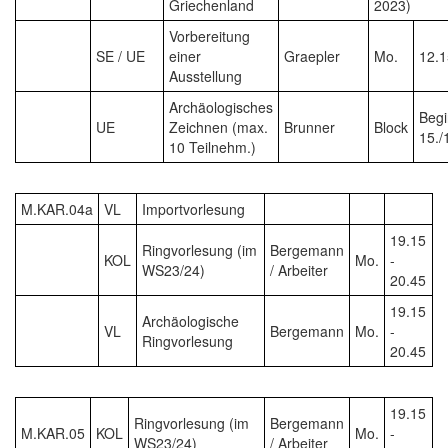
Griechenland
2023)
Vorbereitung
SE / UE
einer
Graepler
Mo.
12.1
Ausstellung
Archäologisches
Beg
UE
Zeichnen (max.
Brunner
Block
15./
10 Teilnehm.)
M.KAR.04a
VL
Importvorlesung
19.15
Ringvorlesung (im
Bergemann
KOL
Mo.
-
WS23/24)
/ Arbeiter
20.45
19.15
Archäologische
VL
Bergemann
Mo.
-
Ringvorlesung
20.45
19.15
Ringvorlesung (im
Bergemann
M.KAR.05
KOL
Mo.
-
WS23/24)
/ Arbeiter