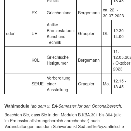
Plastik
15.45
ca. 22. -
EX
Griechenland
Bergemann
30.07.2023
Antike
Bronzestatuen:
12.30 -
oder
UE
Graepler
Di.
Kunst und
14.00
Technik
11. -
Griechische
12.05.20
KOL
Bergemann
Heiligtümer
/ Oktober
2023
Vorbereitung
12.15 -
SE/UE
einer
Graepler
Mo.
13.45
Ausstellung
Wahlmodule
(ab dem 3. BA-Semester für den Optionalbereich)
Beachten Sie, dass Sie in den Modulen B.KBA.301 bis 304 (alle
im Professionalisierungsbereich anrechenbar) auch
Veranstaltungen aus dem Schwerpunkt Spätantike/byzantinische