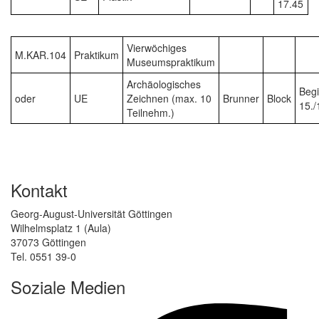
17.45
Vierwöchiges
M.KAR.104
Praktikum
Museumspraktikum
Archäologisches
Beg
oder
UE
Zeichnen (max. 10
Brunner
Block
15./
Teilnehm.)
Kontakt
Georg-August-Universität Göttingen
Wilhelmsplatz 1 (Aula)
37073 Göttingen
Tel. 0551 39-0
Soziale Medien