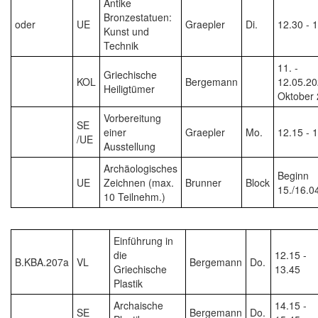
Antike
Bronzestatuen:
oder
UE
Graepler
Di.
12.30 - 
Kunst und
Technik
11. -
Griechische
KOL
Bergemann
12.05.20
Heiligtümer
Oktober
Vorbereitung
SE
einer
Graepler
Mo.
12.15 - 
/UE
Ausstellung
Archäologisches
Beginn
UE
Zeichnen (max.
Brunner
Block
15./16.0
10 Teilnehm.)
Einführung in
die
12.15 -
B.KBA.207a
VL
Bergemann
Do.
Griechische
13.45
Plastik
Archaische
14.15 -
SE
Bergemann
Do.