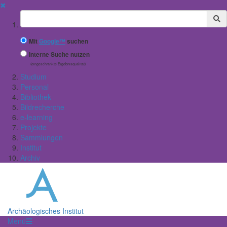
✖
Suchbegriff
Mit
Google™
suchen
Interne Suche nutzen
(eingeschränkte Ergebnisqualität)
Studium
Personal
Bibliothek
Bildrecherche
e-learning
Projekte
Sammlungen
Institut
Archiv
Archäologisches Institut
Menü