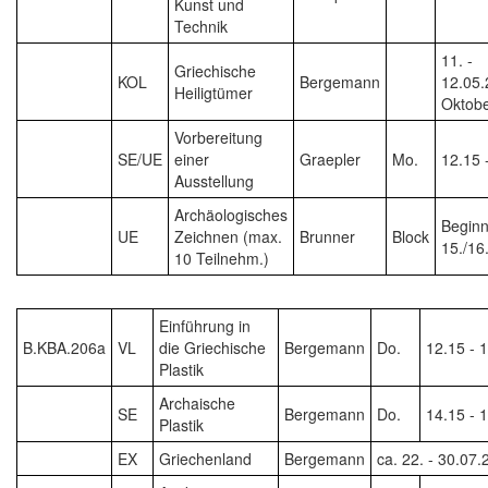
Kunst und
Technik
11. -
Griechische
KOL
Bergemann
12.05.
Heiligtümer
Oktob
Vorbereitung
SE/UE
einer
Graepler
Mo.
12.15 
Ausstellung
Archäologisches
Begin
UE
Zeichnen (max.
Brunner
Block
15./16
10 Teilnehm.)
Einführung in
B.KBA.206a
VL
die Griechische
Bergemann
Do.
12.15 - 
Plastik
Archaische
SE
Bergemann
Do.
14.15 - 
Plastik
EX
Griechenland
Bergemann
ca. 22. - 30.07