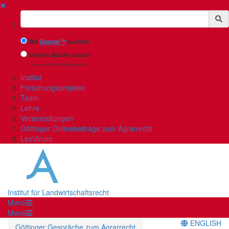
✖
Suchbegriff
Mit
Google™
suchen
Interne Suche nutzen
(eingeschränkte Ergebnisqualität)
Institut
Forschungsprojekte
Team
Lehre
Veranstaltungen
Göttinger Onlinebeiträge zum Agrarrecht
LexVinum
Institut für Landwirtschaftsrecht
Menü
Menü
ENGLISH
Göttinger Gespräche zum Agrarrecht