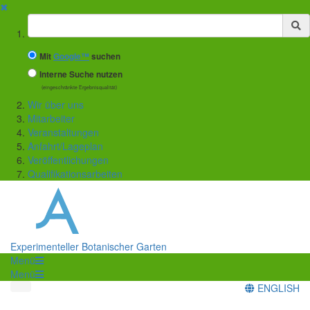
✖
Suchbegriff
Mit
Google™
suchen
Interne Suche nutzen
(eingeschränkte Ergebnisqualität)
Wir über uns
Mitarbeiter
Veranstaltungen
Anfahrt/Lageplan
Veröffentlichungen
Qualifikationsarbeiten
Experimenteller Botanischer Garten
Menü
Menü
ENGLISH