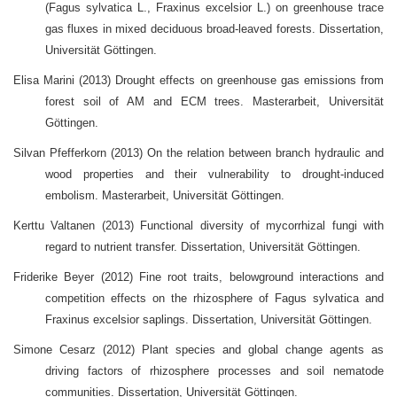
(Fagus sylvatica L., Fraxinus excelsior L.) on greenhouse trace
gas fluxes in mixed deciduous broad-leaved forests. Dissertation,
Universität Göttingen.
Elisa Marini (2013) Drought effects on greenhouse gas emissions from
forest soil of AM and ECM trees. Masterarbeit, Universität
Göttingen.
Silvan Pfefferkorn (2013) On the relation between branch hydraulic and
wood properties and their vulnerability to drought-induced
embolism. Masterarbeit, Universität Göttingen.
Kerttu Valtanen (2013) Functional diversity of mycorrhizal fungi with
regard to nutrient transfer. Dissertation, Universität Göttingen.
Friderike Beyer (2012) Fine root traits, belowground interactions and
competition effects on the rhizosphere of Fagus sylvatica and
Fraxinus excelsior saplings. Dissertation, Universität Göttingen.
Simone Cesarz (2012) Plant species and global change agents as
driving factors of rhizosphere processes and soil nematode
communities. Dissertation, Universität Göttingen.