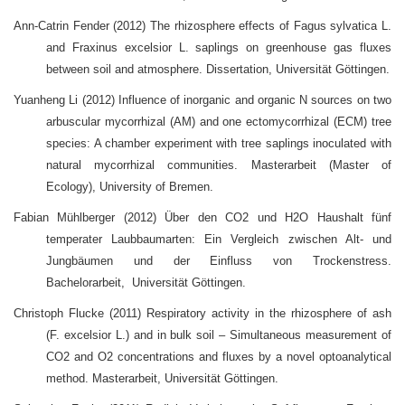
Ann-Catrin Fender (2012) The rhizosphere effects of Fagus sylvatica L.
and Fraxinus excelsior L. saplings on greenhouse gas fluxes
between soil and atmosphere. Dissertation, Universität Göttingen.
Yuanheng Li (2012) Influence of inorganic and organic N sources on two
arbuscular mycorrhizal (AM) and one ectomycorrhizal (ECM) tree
species: A chamber experiment with tree saplings inoculated with
natural mycorrhizal communities. Masterarbeit (Master of
Ecology), University of Bremen.
Fabian Mühlberger (2012) Über den CO2 und H2O Haushalt fünf
temperater Laubbaumarten: Ein Vergleich zwischen Alt- und
Jungbäumen und der Einfluss von Trockenstress.
Bachelorarbeit, Universität Göttingen.
Christoph Flucke (2011) Respiratory activity in the rhizosphere of ash
(F. excelsior L.) and in bulk soil – Simultaneous measurement of
CO2 and O2 concentrations and fluxes by a novel optoanalytical
method. Masterarbeit, Universität Göttingen.