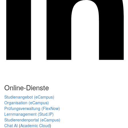
Online-Dienste
Studienangebot (eCampus)
Organisation (eCampus)
Prüfungsverwaltung (FlexNow)
Lernmanagement (Stud.IP)
Studierendenportal (eCampus)
Chat AI
(
Academic Cloud
)