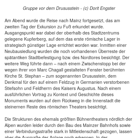
Gruppe vor dem Drususstein - (c) Dorit Engster
Am Abend wurde die Reise nach Mainz fortgesetzt, das am
zweiten Tag der Exkursion zu Fuß erkundet wurde.
Ausgangspunkt war dabei der oberhalb des Stadtzentrums
gelegene Kupferberg, auf dem das erste römische Lager in
strategisch günstiger Lage errichtet worden war. Inmitten einer
Neubausiedlung wurden die noch vorhandenen Überreste der
spätantiken Stadtbefestigung bzw. des Nordtores besichtigt. Der
weitere Weg führte dann – nach einem Zwischenstopp bei der
wegen ihrer von Marc Chagall gestalteten Fenster berühmten
Kirche St. Stephan – zum sogenannten Drususstein, dem
Denkmal für den auf einem Feldzug in Germanien verstorbenen
Stiefsohn und Feldherrn des Kaisers Augustus. Nach einem
ausführlichen Vortrag zu Kontext und Geschichte dieses
Monuments wurden auf dem Rückweg in die Innenstadt die
steinernen Reste des römischen Theaters besichtigt.
Die Strukturen des ehemals größten Bühnentheaters nördlich der
Alpen wurden leider durch den Bau des Mainzer Bahnhofs sowie
einer Verbindungsstraße stark in Mitleidenschaft gezogen, lassen
aber die Ausmaße der Anlage noch erkennen. In der