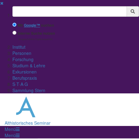
✖
Suchbegriff
Mit
Google™
suchen
Interne Suche nutzen
(eingeschränkte Ergebnisqualität)
Institut
Personen
Forschung
Studium & Lehre
Exkursionen
Berufspraxis
S·T·A·G
Sammlung Stern
Althistorisches Seminar
Menü
Menü