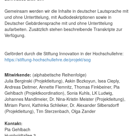
Gemeinsam werden wir die Inhalte in deutscher Lautsprache mit
und ohne Untertitelung, mit Audiodeskriptionen sowie in
Deutscher Gebärdensprache mit und ohne Untertitelung
aufarbeiten. Zusätzlich stehen beschreibende Transkripte zur
Verfügung.
Gefördert durch die Stiftung Innovation in der Hochschullehre:
https://stiftung-hochschullehre.de/projekt/sog
Mitwirkende:
(alphabetische Reihenfolge)
Julia Berginski (Projektleitung), Askin Bozkoyun, Isea Cieply,
Andreas Deitmer, Annette Flemnitz, Thomas Finkbeiner, Pia
Gehlbach (Projektkoordination), Sonia Kuhls, LK Ludwig,
Johannes Mandlmeier, Dr. Nina-Kristin Meister (Projektleitung),
Miriam Panni, Kathinka Schlieker, Dr. Alexander Silbersdorff
(Projektleitung), Tim Sterzenbach, Olga Zander
Kontakt:
Pia Gehlbach
Humboldtallee 3