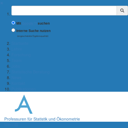
✖
Suchbegriff
Mit
Google™
suchen
Interne Suche nutzen
(eingeschränkte Ergebnisqualität)
Startseite
Lehre
Forschung
Team
Jobs
Statistische Beratung
News
Kontakt
Publikationen
Professuren für Statistik und Ökonometrie
Menü