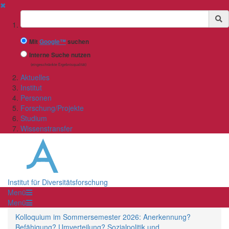
✖
Suchbegriff
Mit
Google™
suchen
Interne Suche nutzen
(eingeschränkte Ergebnisqualität)
Aktuelles
Institut
Personen
Forschung/Projekte
Studium
Wissenstransfer
Institut für Diversitätsforschung
Menü
Menü
Kolloquium im Sommersemester 2026: Anerkennung?
Befähigung? Umverteilung? Sozialpolitik und