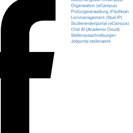
Organisation (eCampus)
Prüfungsverwaltung (FlexNow)
Lernmanagement (Stud.IP)
Studierendenportal (eCampus)
Chat AI
(
Academic Cloud
)
Stellenausschreibungen
Jobportal stellenwerk