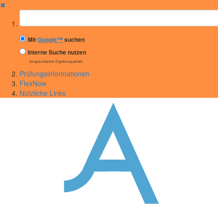
✖
Suchbegriff
Mit
Google™
suchen
Interne Suche nutzen
(eingeschränkte Ergebnisqualität)
Prüfungsinformationen
FlexNow
Nützliche Links