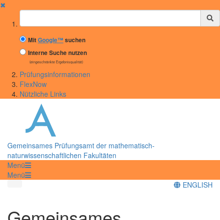
✖
Suchbegriff
Mit
Google™
suchen
Interne Suche nutzen
(eingeschränkte Ergebnisqualität)
Prüfungsinformationen
FlexNow
Nützliche Links
Gemeinsames Prüfungsamt der mathematisch-
naturwissenschaftlichen Fakultäten
Menü
Menü
ENGLISH
Gemeinsames