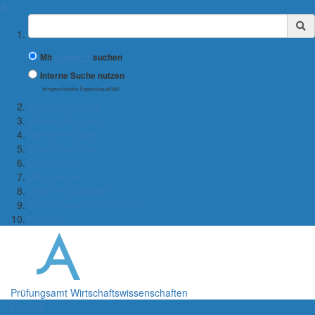
✖
Suchbegriff
Mit
Google™
suchen
Interne Suche nutzen
(eingeschränkte Ergebnisqualität)
Abschlussarbeit
Modulprüfungen
Anerkennungen
Zeugnisanträge
Ordnungen
Allgemeines
Infos Prüfungsamt
PO-Versionen ab WS26/27
Kontakt
Prüfungsamt Wirtschaftswissenschaften
Menü