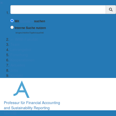
✖
Suchbegriff
Mit
Google™
suchen
Interne Suche nutzen
(eingeschränkte Ergebnisqualität)
← WiWi-Fakultät
Team
Lehrangebot
Forschung
Kooperationen
Aktuelles
Jobs
Kontakt
Professur für Financial Accounting
and Sustainability Reporting
Menü