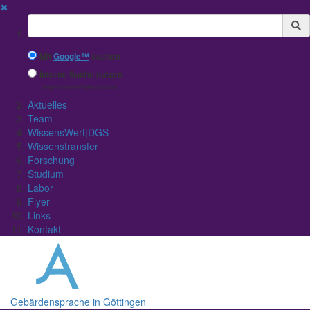
✖
Suchbegriff
Mit
Google™
suchen
Interne Suche nutzen
(eingeschränkte Ergebnisqualität)
Aktuelles
Team
WissensWert|DGS
Wissenstransfer
Forschung
Studium
Labor
Flyer
Links
Kontakt
Gebärdensprache in Göttingen