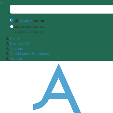
✖
Suchbegriff
Mit
Google™
suchen
Interne Suche nutzen
(eingeschränkte Ergebnisqualität)
Home
Die Fakultät
Studium
Abteilungen / Forschung
Glossar