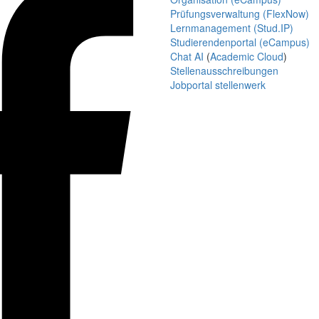
Prüfungsverwaltung (FlexNow)
Lernmanagement (Stud.IP)
Studierendenportal (eCampus)
Chat AI
(
Academic Cloud
)
Stellenausschreibungen
Jobportal stellenwerk