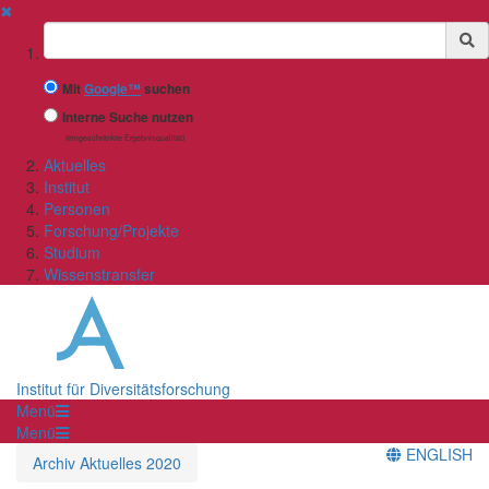
✖
Suchbegriff
Mit
Google™
suchen
Interne Suche nutzen
(eingeschränkte Ergebnisqualität)
Aktuelles
Institut
Personen
Forschung/Projekte
Studium
Wissenstransfer
Institut für Diversitätsforschung
Menü
Menü
ENGLISH
Archiv Aktuelles 2020