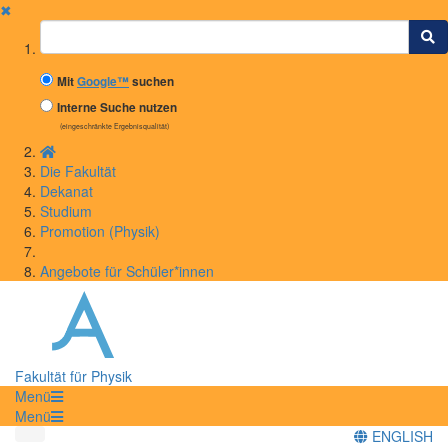
✖
Suchbegriff
Mit
Google™
suchen
Interne Suche nutzen
(eingeschränkte Ergebnisqualität)
Die Fakultät
Dekanat
Studium
Promotion (Physik)
Angebote für Schüler*innen
Fakultät für Physik
Menü
Menü
ENGLISH