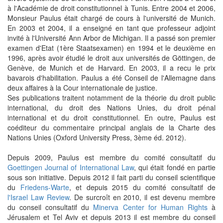
à l'Académie de droit constitutionnel à Tunis. Entre 2004 et 2006,
Monsieur Paulus était chargé de cours à l'université de Munich.
En 2003 et 2004, il a enseigné en tant que professeur adjoint
invité à l'Université Ann Arbor de Michigan. Il a passé son premier
examen d'Etat (1ère Staatsexamen) en 1994 et le deuxième en
1996, après avoir étudié le droit aux universités de Göttingen, de
Genève, de Munich et de Harvard. En 2003, il a recu le prix
bavarois d'habilitation. Paulus a été Conseil de l'Allemagne dans
deux affaires à la Cour internationale de justice.
Ses publications traitent notamment de la théorie du droit public
international, du droit des Nations Unies, du droit pénal
international et du droit constitutionnel. En outre, Paulus est
coéditeur du commentaire principal anglais de la Charte des
Nations Unies (Oxford University Press, 3ème éd. 2012).
Depuis 2009, Paulus est membre du comité consultatif du
Goettingen Journal of International Law
, qui était fondé en partie
sous son initiative. Depuis 2012 il fait parti du conseil scientifique
du
Friedens-Warte
, et depuis 2015 du comité consultatif de
l'Israel Law Review
. De surcroît en 2010, il est devenu membre
du conseil consultatif du
Minerva Center for Human Rights
à
Jérusalem et Tel Aviv et depuis 2013 il est membre du conseil