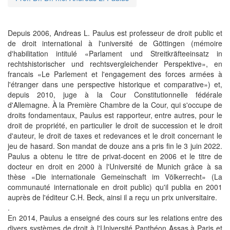
Depuis 2006, Andreas L. Paulus est professeur de droit public et
de droit international à l'université de Göttingen (mémoire
d'habilitation intitulé «Parlament und Streitkräfteeinsatz in
rechtshistorischer und rechtsvergleichender Perspektive», en
francais «Le Parlement et l'engagement des forces armées à
l'étranger dans une perspective historique et comparative») et,
depuis 2010, juge à la Cour Constitutionnelle fédérale
d'Allemagne. À la Première Chambre de la Cour, qui s'occupe de
droits fondamentaux, Paulus est rapporteur, entre autres, pour le
droit de propriété, en particulier le droit de succession et le droit
d'auteur, le droit de taxes et redevances et le droit concernant le
jeu de hasard. Son mandat de douze ans a pris fin le 3 juin 2022.
Paulus a obtenu le titre de privat-docent en 2006 et le titre de
docteur en droit en 2000 à l'Université de Munich grâce à sa
thèse «Die internationale Gemeinschaft im Völkerrecht» (La
communauté internationale en droit public) qu'il publia en 2001
auprès de l'éditeur C.H. Beck, ainsi il a reçu un prix universitaire.
.
En 2014, Paulus a enseigné des cours sur les relations entre des
divers systèmes de droit à l'Université Panthéon Assas à Paris et