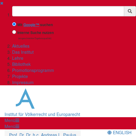
✖
Suchbegriff
Mit
Google™
suchen
Interne Suche nutzen
(eingeschränkte Ergebnisqualität)
Aktuelles
Das Institut
Lehre
Bibliothek
Promotionsprogramm
Projekte
Impressum
Institut für Völkerrecht und Europarecht
Menü
Menü
ENGLISH
Prof. Dr. Dr. h.c. Andreas L. Paulus