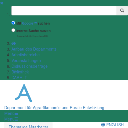
✖
Suchbegriff
Mit
Google™
suchen
Interne Suche nutzen
(eingeschränkte Ergebnisqualität)
Aufbau des Departments
Arbeitsbereiche
Veranstaltungen
Diskussionsbeiträge
Bibliothek
DARE-IT
Department für Agrarökonomie und Rurale Entwicklung
Menü
Menü
ENGLISH
Ehemalige Mitarbeiter