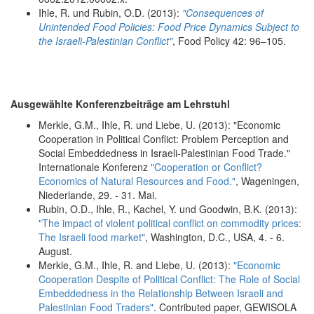
Ihle, R. und Rubin, O.D. (2013):
"Consequences of
Unintended Food Policies: Food Price Dynamics Subject to
the Israeli-Palestinian Conflict"
, Food Policy 42: 96–105.
Ausgewählte Konferenzbeiträge am Lehrstuhl
Merkle, G.M., Ihle, R. und Liebe, U. (2013): "Economic
Cooperation in Political Conflict: Problem Perception and
Social Embeddedness in Israeli-Palestinian Food Trade."
Internationale Konferenz
"Cooperation or Conflict?
Economics of Natural Resources and Food."
, Wageningen,
Niederlande, 29. - 31. Mai.
Rubin, O.D., Ihle, R., Kachel, Y. und Goodwin, B.K. (2013):
"The impact of violent political conflict on commodity prices:
The Israeli food market"
, Washington, D.C., USA, 4. - 6.
August.
Merkle, G.M., Ihle, R. and Liebe, U. (2013):
"Economic
Cooperation Despite of Political Conflict: The Role of Social
Embeddedness in the Relationship Between Israeli and
Palestinian Food Traders"
. Contributed paper, GEWISOLA