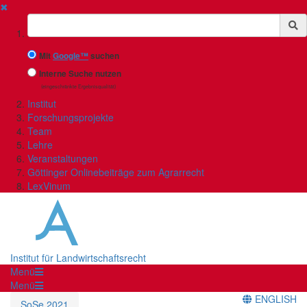
✖
Suchbegriff
Mit
Google™
suchen
Interne Suche nutzen
(eingeschränkte Ergebnisqualität)
Institut
Forschungsprojekte
Team
Lehre
Veranstaltungen
Göttinger Onlinebeiträge zum Agrarrecht
LexVinum
Institut für Landwirtschaftsrecht
Menü
Menü
ENGLISH
SoSe 2021