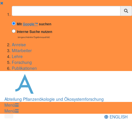
✖
Suchbegriff
Mit
Google™
suchen
Interne Suche nutzen
(eingeschränkte Ergebnisqualität)
Anreise
Mitarbeiter
Lehre
Forschung
Publikationen
Abteilung Pflanzenökologie und Ökosystemforschung
Menü
Menü
ENGLISH