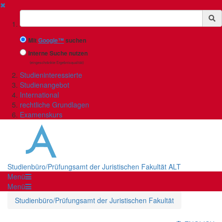
✖
Suchbegriff
Mit
Google™
suchen
Interne Suche nutzen
(eingeschränkte Ergebnisqualität)
Studieninteressierte
Studienangebot
International
rechtliche Grundlagen
Examenskurs
Studienbüro/Prüfungsamt der Juristischen Fakultät ALT
Menü
Menü
Studienbüro/Prüfungsamt der Juristischen Fakultät