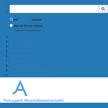
✖
Suchbegriff
Mit
Google™
suchen
Interne Suche nutzen
(eingeschränkte Ergebnisqualität)
Abschlussarbeit
Modulprüfungen
Anerkennungen
Zeugnisanträge
Ordnungen
Allgemeines
Infos Prüfungsamt
PO-Versionen ab WS26/27
Kontakt
Prüfungsamt Wirtschaftswissenschaften
Menü