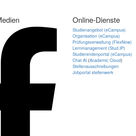
Medien
Online-Dienste
Studienangebot (eCampus)
Organisation (eCampus)
Prüfungsverwaltung (FlexNow)
Lernmanagement (Stud.IP)
Studierendenportal (eCampus)
Chat AI
(
Academic Cloud
)
Stellenausschreibungen
Jobportal stellenwerk