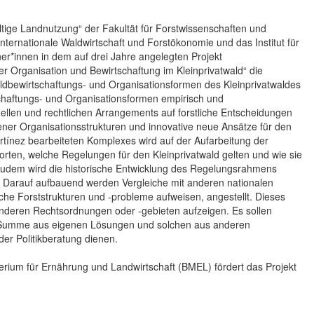
tige Landnutzung“ der Fakultät für Forstwissenschaften und
Internationale Waldwirtschaft und Forstökonomie und das Institut für
ner*innen in dem auf drei Jahre angelegten Projekt
r Organisation und Bewirtschaftung im Kleinprivatwald“ die
aldbewirtschaftungs- und Organisationsformen des Kleinprivatwaldes
schaftungs- und Organisationsformen empirisch und
nellen und rechtlichen Arrangements auf forstliche Entscheidungen
ner Organisationsstrukturen und innovative neue Ansätze für den
rtínez bearbeiteten Komplexes wird auf der Aufarbeitung der
rten, welche Regelungen für den Kleinprivatwald gelten und wie sie
Zudem wird die historische Entwicklung des Regelungsrahmens
. Darauf aufbauend werden Vergleiche mit anderen nationalen
che Forststrukturen und -probleme aufweisen, angestellt. Dieses
nderen Rechtsordnungen oder -gebieten aufzeigen. Es sollen
e Summe aus eigenen Lösungen und solchen aus anderen
der Politikberatung dienen.
ium für Ernährung und Landwirtschaft (BMEL) fördert das Projekt