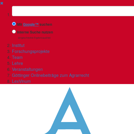
✖
Suchbegriff
Mit
Google™
suchen
Interne Suche nutzen
(eingeschränkte Ergebnisqualität)
Institut
Forschungsprojekte
Team
Lehre
Veranstaltungen
Göttinger Onlinebeiträge zum Agrarrecht
LexVinum