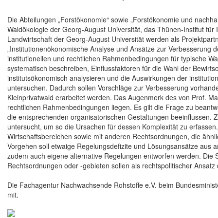
Die Abteilungen „Forstökonomie“ sowie „Forstökonomie und nachhal
Waldökologie der Georg-August Universität, das Thünen-Institut für 
Landwirtschaft der Georg-August Universität werden als Projektpart
„Institutionenökonomische Analyse und Ansätze zur Verbesserung de
institutionellen und rechtlichen Rahmenbedingungen für typische W
systematisch beschreiben, Einflussfaktoren für die Wahl der Bewirt
institutsökonomisch analysieren und die Auswirkungen der institutio
untersuchen. Dadurch sollen Vorschläge zur Verbesserung vorhande
Kleinprivatwald erarbeitet werden. Das Augenmerk des von Prof. Ma
rechtlichen Rahmenbedingungen liegen. Es gilt die Frage zu beantwo
die entsprechenden organisatorischen Gestaltungen beeinflussen. 
untersucht, um so die Ursachen für dessen Komplexität zu erfassen
Wirtschaftsbereichen sowie mit anderen Rechtsordnungen, die ähnli
Vorgehen soll etwaige Regelungsdefizite und Lösungsansätze aus a
zudem auch eigene alternative Regelungen entworfen werden. Di
Rechtsordnungen oder -gebieten sollen als rechtspolitischer Ansatz 
Die Fachagentur Nachwachsende Rohstoffe e.V. beim Bundesminister
mit.