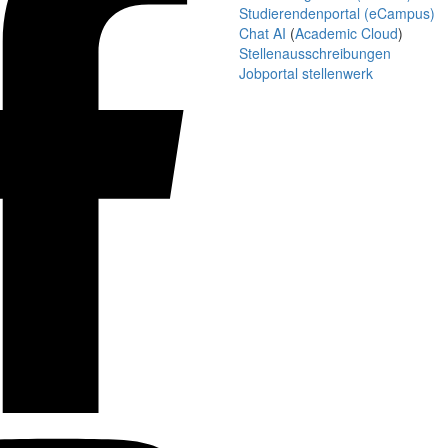
Studierendenportal (eCampus)
Chat AI
(
Academic Cloud
)
Stellenausschreibungen
Jobportal stellenwerk