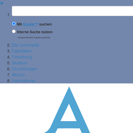
✖
Suchbegriff
Mit
Google™
suchen
Interne Suche nutzen
(eingeschränkte Ergebnisqualität)
Die Universität
Fakultäten
Forschung
Studium
Einrichtungen
Alumni
International