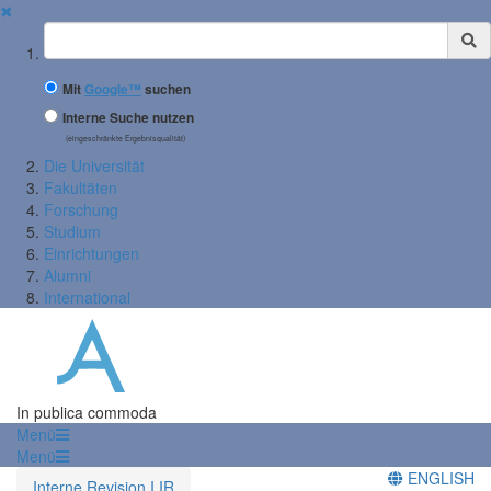
✖
Suchbegriff
Mit
Google™
suchen
Interne Suche nutzen
(eingeschränkte Ergebnisqualität)
Die Universität
Fakultäten
Forschung
Studium
Einrichtungen
Alumni
International
In publica commoda
Menü
Menü
ENGLISH
Interne Revision I IR