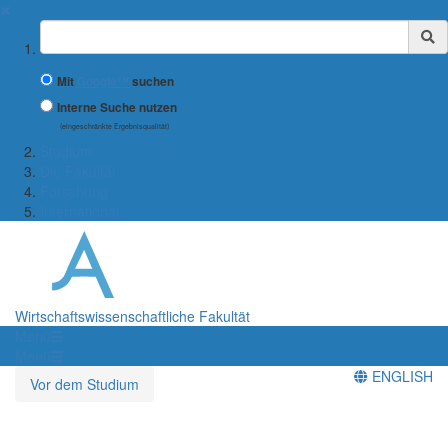
✖
Suchbegriff
Mit
Google™
suchen
Interne Suche nutzen
(eingeschränkte Ergebnisqualität)
Studium
Die Fakultät
Forschung
International
Wirtschaftswissenschaftliche Fakultät
Menü
Menü
ENGLISH
Vor dem Studium