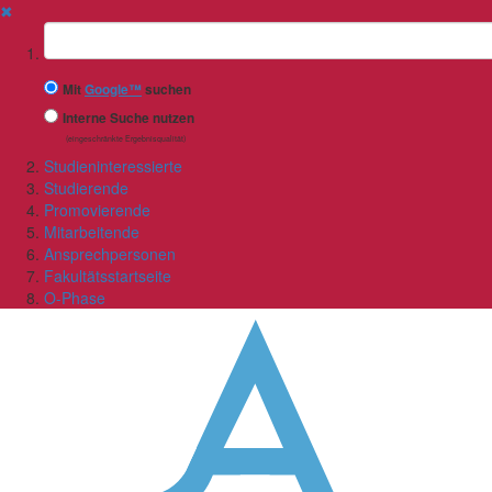
✖
Suchbegriff
Mit
Google™
suchen
Interne Suche nutzen
(eingeschränkte Ergebnisqualität)
Studieninteressierte
Studierende
Promovierende
Mitarbeitende
Ansprechpersonen
Fakultätsstartseite
O-Phase