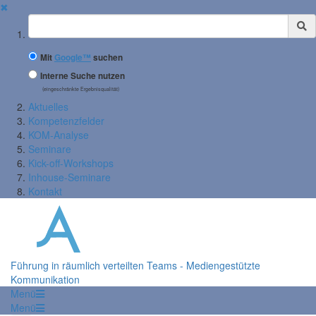
✖
Suchbegriff
Mit
Google™
suchen
Interne Suche nutzen
(eingeschränkte Ergebnisqualität)
Aktuelles
Kompetenzfelder
KOM-Analyse
Seminare
Kick-off-Workshops
Inhouse-Seminare
Kontakt
Führung in räumlich verteilten Teams - Mediengestützte
Kommunikation
Menü
Menü