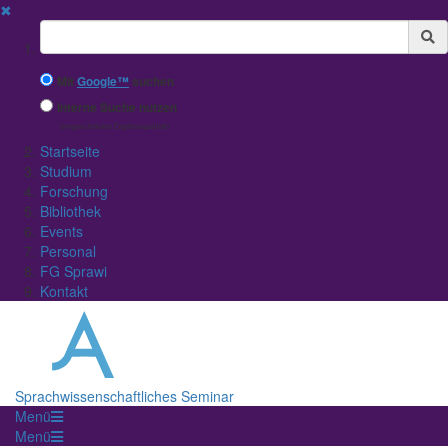
✖
Suchbegriff
Mit
Google™
suchen
Interne Suche nutzen
(eingeschränkte Ergebnisqualität)
Startseite
Studium
Forschung
Bibliothek
Events
Personal
FG Sprawi
Kontakt
Sprachwissenschaftliches Seminar
Menü
Menü