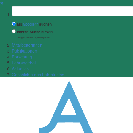
✖
Suchbegriff
Mit
Google™
suchen
Interne Suche nutzen
(eingeschränkte Ergebnisqualität)
Mitarbeiterinnen
Publikationen
Forschung
Lehrangebot
Aktuelles
Geschichte des Lehrstuhles