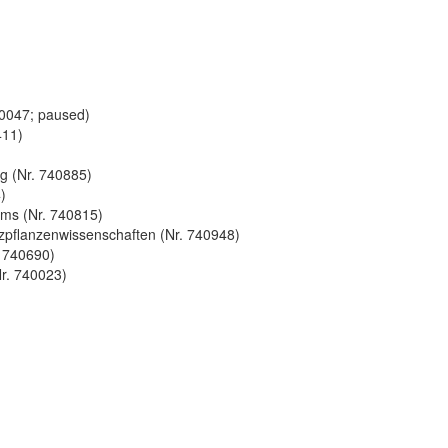
40047; paused)
411)
g (Nr. 740885)
)
ams (Nr. 740815)
tzpflanzenwissenschaften (Nr. 740948)
. 740690)
r. 740023)