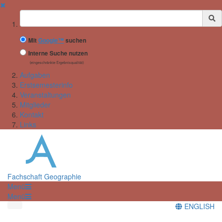
✖
Suchbegriff
Mit
Google™
suchen
Interne Suche nutzen
(eingeschränkte Ergebnisqualität)
Aufgaben
Erstsemesterinfo
Veranstaltungen
Mitglieder
Kontakt
Links
Fachschaft Geographie
Menü
Menü
ENGLISH