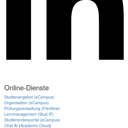
Online-Dienste
Studienangebot (eCampus)
Organisation (eCampus)
Prüfungsverwaltung (FlexNow)
Lernmanagement (Stud.IP)
Studierendenportal (eCampus)
Chat AI
(
Academic Cloud
)