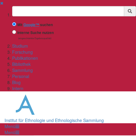
✖
Suchbegriff
Mit
Google™
suchen
Interne Suche nutzen
(eingeschränkte Ergebnisqualität)
Studium
Forschung
Publikationen
Bibliothek
Sammlung
Personal
Blog
Intern
Institut für Ethnologie und Ethnologische Sammlung
Menü
Menü