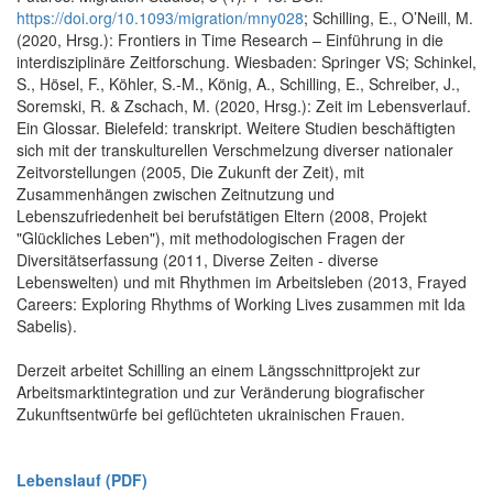
https://doi.org/10.1093/migration/mny028
; Schilling, E., O’Neill, M.
(2020, Hrsg.): Frontiers in Time Research – Einführung in die
interdisziplinäre Zeitforschung. Wiesbaden: Springer VS; Schinkel,
S., Hösel, F., Köhler, S.-M., König, A., Schilling, E., Schreiber, J.,
Soremski, R. & Zschach, M. (2020, Hrsg.): Zeit im Lebensverlauf.
Ein Glossar. Bielefeld: transkript. Weitere Studien beschäftigten
sich mit der transkulturellen Verschmelzung diverser nationaler
Zeitvorstellungen (2005, Die Zukunft der Zeit), mit
Zusammenhängen zwischen Zeitnutzung und
Lebenszufriedenheit bei berufstätigen Eltern (2008, Projekt
"Glückliches Leben"), mit methodologischen Fragen der
Diversitätserfassung (2011, Diverse Zeiten - diverse
Lebenswelten) und mit Rhythmen im Arbeitsleben (2013, Frayed
Careers: Exploring Rhythms of Working Lives zusammen mit Ida
Sabelis).
Derzeit arbeitet Schilling an einem Längsschnittprojekt zur
Arbeitsmarktintegration und zur Veränderung biografischer
Zukunftsentwürfe bei geflüchteten ukrainischen Frauen.
Lebenslauf (PDF)