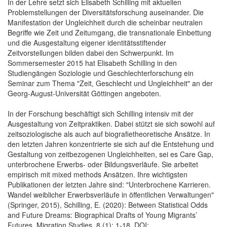
In der Lehre setzt sich Elisabeth Schilling mit aktuellen
Problemstellungen der Diversitätsforschung auseinander. Die
Manifestation der Ungleichheit durch die scheinbar neutralen
Begriffe wie Zeit und Zeitumgang, die transnationale Einbettung
und die Ausgestaltung eigener identitätsstiftender
Zeitvorstellungen bilden dabei den Schwerpunkt. Im
Sommersemester 2015 hat Elisabeth Schilling in den
Studiengängen Soziologie und Geschlechterforschung ein
Seminar zum Thema "Zeit, Geschlecht und Ungleichheit" an der
Georg-August-Universität Göttingen angeboten.
In der Forschung beschäftigt sich Schilling intensiv mit der
Ausgestaltung von Zeitpraktiken. Dabei stützt sie sich sowohl auf
zeitsoziologische als auch auf biografietheoretische Ansätze. In
den letzten Jahren konzentrierte sie sich auf die Entstehung und
Gestaltung von zeitbezogenen Ungleichheiten, sei es Care Gap,
unterbrochene Erwerbs- oder Bildungsverläufe. Sie arbeitet
empirisch mit mixed methods Ansätzen. Ihre wichtigsten
Publikationen der letzten Jahre sind: "Unterbrochene Karrieren.
Wandel weiblicher Erwerbsverläufe in öffentlichen Verwaltungen"
(Springer, 2015), Schilling, E. (2020): Between Statistical Odds
and Future Dreams: Biographical Drafts of Young Migrants’
Futures. Migration Studies, 8 (1): 1-18. DOI: