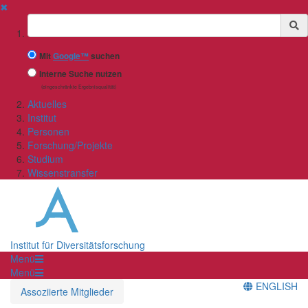
✖
Suchbegriff
Mit
Google™
suchen
Interne Suche nutzen
(eingeschränkte Ergebnisqualität)
Aktuelles
Institut
Personen
Forschung/Projekte
Studium
Wissenstransfer
Institut für Diversitätsforschung
Menü
Menü
ENGLISH
Assoziierte Mitglieder