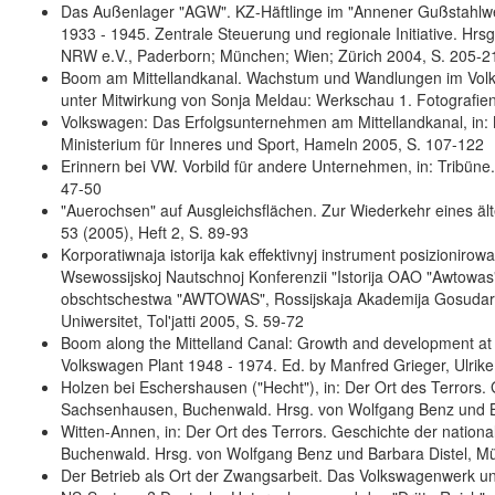
Das Außenlager "AGW". KZ-Häftlinge im "Annener Gußstahlwerk
1933 - 1945. Zentrale Steuerung und regionale Initiative. Hrs
NRW e.V., Paderborn; München; Wien; Zürich 2004, S. 205-2
Boom am Mittellandkanal. Wachstum und Wandlungen im Volksw
unter Mitwirkung von Sonja Meldau: Werkschau 1. Fotografi
Volkswagen: Das Erfolgsunternehmen am Mittellandkanal, in
Ministerium für Inneres und Sport, Hameln 2005, S. 107-122
Erinnern bei VW. Vorbild für andere Unternehmen, in: Tribüne.
47-50
"Auerochsen" auf Ausgleichsflächen. Zur Wiederkehr eines älte
53 (2005), Heft 2, S. 89-93
Korporatiwnaja istorija kak effektivnyj instrument posizioniro
Wsewossijskoj Nautschnoj Konferenzii "Istorija OAO "Awtowas
obschtschestwa "AWTOWAS", Rossijskaja Akademija Gosudarstw
Uniwersitet, Tol'jatti 2005, S. 59-72
Boom along the Mittelland Canal: Growth and development at 
Volkswagen Plant 1948 - 1974. Ed. by Manfred Grieger, Ulrik
Holzen bei Eschershausen ("Hecht"), in: Der Ort des Terrors. G
Sachsenhausen, Buchenwald. Hrsg. von Wolfgang Benz und B
Witten-Annen, in: Der Ort des Terrors. Geschichte der nationa
Buchenwald. Hrsg. von Wolfgang Benz und Barbara Distel, M
Der Betrieb als Ort der Zwangsarbeit. Das Volkswagenwerk u