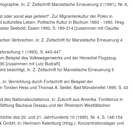
iographie. In: Z. Zeitschrift Marxistische Erneuerung 2 (1991), Nr. 6,
 oder sonst was gefeiert". Zur Migrantenkultur der Polen in
 kulturelles Leben. Politische Kultur in Bochum 1860 - 1990. Hrsg.
Gustav Seebold, Essen 1992, S. 189-214 [zusammen mit Claudia
chen Verbrechen, in: Z. Zeitschrift für Marxistische Erneuerung 4
sforschung 1 (1993), S. 443-447
n am Beispiel des Volkswagenwerks und der Henschel Flugzeug-
-136 [zusammen mit Lutz Budraß]
besichtigt, in: Z. Zeitschrift für Marxistische Erneuerung 5
 in: Vernichtung durch Fortschritt am Beispiel der
on Torsten Hess und Thomas A. Seidel, Bad Münstereifel 1995, S. 43
 des Nationalsozialismus, in: Zukunft aus Amerika. Fordismus in
r Stiftung Bauhaus Dessau und der Rheinisch-Westfälischen
chichte des 20. und 21. Jahrhunderts 10 (1995), Nr. 4, S. 148-154
k GmbH, in: Hermann Kaienburg (Hrsg.): Konzentrationslager und