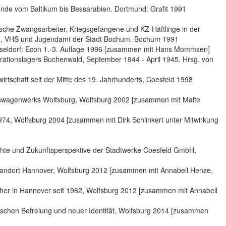
unde vom Baltikum bis Bessarabien. Dortmund: Grafit 1991
sche Zwangsarbeiter, Kriegsgefangene und KZ-Häftlinge in der
um, VHS und Jugendamt der Stadt Bochum. Bochum 1991
üsseldorf: Econ 1.-3. Auflage 1996 [zusammen mit Hans Mommsen]
tionslagers Buchenwald, September 1944 - April 1945. Hrsg. von
irtschaft seit der Mitte des 19. Jahrhunderts, Coesfeld 1998
lkswagenwerks Wolfsburg, Wolfsburg 2002 [zusammen mit Malte
4, Wolfsburg 2004 [zusammen mit Dirk Schlinkert unter Mitwirkung
hichte und Zukunftsperspektive der Stadtwerke Coesfeld GmbH,
Standort Hannover, Wolfsburg 2012 [zusammen mit Annabell Henze,
cher in Hannover seit 1962, Wolfsburg 2012 [zusammen mit Annabell
chen Befreiung und neuer Identität, Wolfsburg 2014 [zusammen