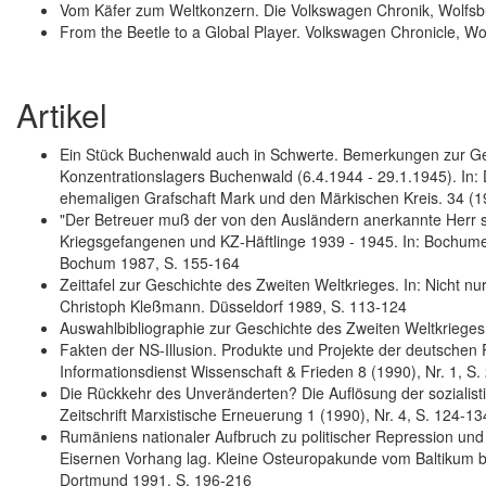
Vom Käfer zum Weltkonzern. Die Volkswagen Chronik, Wolfs
From the Beetle to a Global Player. Volkswagen Chronicle, 
Artikel
Ein Stück Buchenwald auch in Schwerte. Bemerkungen zur 
Konzentrationslagers Buchenwald (6.4.1944 - 29.1.1945). In: 
ehemaligen Grafschaft Mark und den Märkischen Kreis. 34 (198
"Der Betreuer muß der von den Ausländern anerkannte Herr s
Kriegsgefangenen und KZ-Häftlinge 1939 - 1945. In: Bochumer 
Bochum 1987, S. 155-164
Zeittafel zur Geschichte des Zweiten Weltkrieges. In: Nicht nu
Christoph Kleßmann. Düsseldorf 1989, S. 113-124
Auswahlbibliographie zur Geschichte des Zweiten Weltkrieges.
Fakten der NS-Illusion. Produkte und Projekte der deutschen 
Informationsdienst Wissenschaft & Frieden 8 (1990), Nr. 1, S.
Die Rückkehr des Unveränderten? Die Auflösung der sozialisti
Zeitschrift Marxistische Erneuerung 1 (1990), Nr. 4, S. 124-13
Rumäniens nationaler Aufbruch zu politischer Repression und 
Eisernen Vorhang lag. Kleine Osteuropakunde vom Baltikum b
Dortmund 1991, S. 196-216