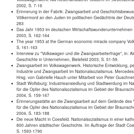
2002, S. 7-16
Erinnerung in der Fabrik: Zwangsarbeit und Geschichtsbewuss
Völkermord an den Juden im politischen Gedächtnis der Deuts
283
Das Jahr 1953 im deutschen Wirtschaftswunderunternehmen V
2003, S. 162-164
The year 1953 at the German economic miracle company Volks
S. 161-163
Interview zu "Volkswagen und die Zwangsarbeiterfrage", in: 
Geschichte in Unternehmen, Bielefeld 2003, S. 51-59.
Zwangsarbeit im Volkswagenwerk. Historische Entwicklung, per
Industrie und Zwangsarbeit im Nationalsozialismus. Mercedes
Hrsg. von Gabrielle Hauch unter Mitarbeit von Peter Guschner
Stadt Wolfsburg: Industrieansiedlung und Stadtwerdung im Na
für die Opfer des Nationalsozialismus im Gebiet der Braunsc
2004, S. 159-167
Erinnerungsstätte an die Zwangsarbeit auf dem Gelände des 
für die Opfer des Nationalsozialismus im Gebiet der Braunsc
2004, S. 183-188
Die neue Macht in Coesfeld. Nationalsozialismus in einer kath
800 Jahren städtischer Geschichte. Im Auftrage der Stadt C
S. 1593-1790