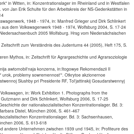
" in Witten, in: Konzentrationslager im Rheinland und in Westfalen
g. von Jan Erik Schulte für den Arbeitskreis der NS-Gedenkstätten in
14
agenwerk, 1948 - 1974, in: Manfred Grieger und Dirk Schlinkert
en aus dem Volkswagenwerk 1948 - 1974, Wolfsburg 2004, S. 17-24
: Niedersachsenbuch 2005 Wolfsburg. Hrsg vom Niedersächsischen
 Zeitschrift zum Verständnis des Judentums 44 (2005), Heft 175, S.
ren Mythos, in: Zeitschrift für Agrargeschichte und Agrarsoziologie
wanija awtomobil'naja konzerna, in:Itogowye Rekomendazii II
" urok, problemy sowremennost'". Otkrytoe akzionernoe
ennoj Slushby pri Presidente RF, Tol'jattinskij Gosudarstwennyj
Volkswagen, in: Work Exhibition 1. Photographs from the
e Gutzmann and Dirk Schlinkert, Wolfsburg 2006, S. 17-25
eschichte der nationalsozialistischen Konzentrationslager. Bd. 3:
arbara Distel, München 2006, S. 461-467
lsozialistischen Konzentrationslager. Bd. 3: Sachsenhausen,
ünchen 2006, S. 613-618
nd andere Unternehmen zwischen 1939 und 1945, in: Profiteure des