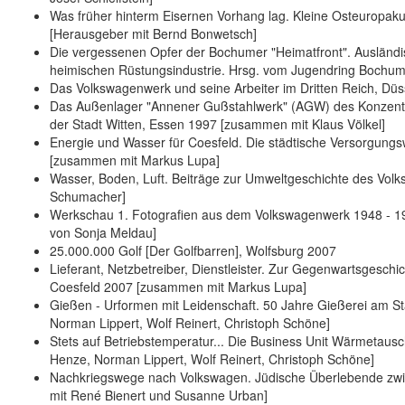
Was früher hinterm Eisernen Vorhang lag. Kleine Osteuropak
[Herausgeber mit Bernd Bonwetsch]
Die vergessenen Opfer der Bochumer "Heimatfront". Ausländi
heimischen Rüstungsindustrie. Hrsg. vom Jugendring Boch
Das Volkswagenwerk und seine Arbeiter im Dritten Reich, D
Das Außenlager "Annener Gußstahlwerk" (AGW) des Konzentra
der Stadt Witten, Essen 1997 [zusammen mit Klaus Völkel]
Energie und Wasser für Coesfeld. Die städtische Versorgungsw
[zusammen mit Markus Lupa]
Wasser, Boden, Luft. Beiträge zur Umweltgeschichte des Vo
Schumacher]
Werkschau 1. Fotografien aus dem Volkswagenwerk 1948 - 197
von Sonja Meldau]
25.000.000 Golf [Der Golfbarren], Wolfsburg 2007
Lieferant, Netzbetreiber, Dienstleister. Zur Gegenwartsgesc
Coesfeld 2007 [zusammen mit Markus Lupa]
Gießen - Urformen mit Leidenschaft. 50 Jahre Gießerei am 
Norman Lippert, Wolf Reinert, Christoph Schöne]
Stets auf Betriebstemperatur... Die Business Unit Wärmetaus
Henze, Norman Lippert, Wolf Reinert, Christoph Schöne]
Nachkriegswege nach Volkswagen. Jüdische Überlebende zwis
mit René Bienert und Susanne Urban]