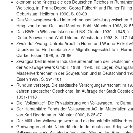
ökonomische Kriegsziele des Deutschen Reiches in Rumänien 
Weltkrieg, in. Frank Deppe, Georg Fülberth und Rainer Rilling
Geburtstag, Heilbronn 1996, S. 60-69
Das Volkswagenwerk - Unternehmensentwicklung zwischen Rüs
Hrsg. von Lothar Gall und Manfred Pohl, München 1998, S. 5
Das RWE in Wirtschaftskrise und NS-Diktatur 1930 - 1945, in:
Dieter Schweer und Wolf Thieme, Wiesbaden 1998, S. 117-1
Zweierlei Zwang. Unfreie Arbeit in Herne und Wanne-Eickel wä
Unbekannte. Ein Lesebuch zur Migrationsgeschichte in Herne 
Clarke, Essen 1998, S. 78-86
Zwangsarbeit in einem Industrieunternehmen der Deutschen Arb
der Volkswagenwerk GmbH, 1938 - 1945, in: Lager, Zwangsarb
Massenverbrechen in der Sowjetunion und in Deutschland 193
Essen 1999, S. 391-401
Rundum versorgt. Die städtische Versorgungswirtschaft im 19.
Jahren städtischer Geschichte. Im Auftrage der Stadt Coesf
1331-1418
Die "Volksaktie". Die Privatisierung von Volkswagen, in: Damal
Der Humanitäre Fonds der Volkswagen AG, In: Materialien zur
von Karl Reddemann, Münster 2000, S.25-27
Der Müll, das Volkswagenwerk und die industrielle Müllverbrenn
Gedwongen arbeid. Niederländer in der deutschen Kriegswirtsc
Volkswagenwerk. Als niederländischer Student im ,Arbeitsein