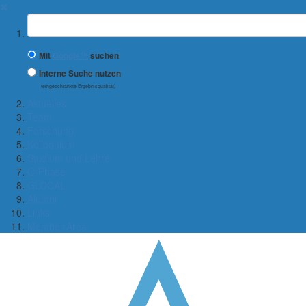
✖
Suchbegriff
Mit
Google™
suchen
Interne Suche nutzen
(eingeschränkte Ergebnisqualität)
Aktuelles
Team
Forschung
Kolloquium
Studium und Lehre
O-Phase
GLOCAL
Alumni
Links
Member Area