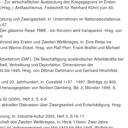
- Zur wirtschaftlichen Ausbeutung des Kriegsgegners im Ersten
 (Hrsg.): Antifaschismus. Festschrift für Reinhard Kühnl zum 60.
tung und Zwangsarbeit, in: Unternehmen im Nationalsozialismus.
5-57
 Der gläserne Riese. RWE - ein Konzern wird transparent. Hrsg. von
40
hrend des Ersten und Zweiten Weltkrieges, in: Eine Reise ins
und Wanne-Eickel. Hrsg. von Ralf Piorr, Frank Braßel und Michael
eitsfront (DAF). Die Beschäftigung ausländischer Arbeitskräfte bei
eit, Vertreibung und Deportation. Dimensionen der
3 bis 1945. Hrsg. von Dittmar Dahlmann und Gerhard Hirschfeld,
 und 20. Jahrhundert, in: Coesfeld 1197 - 1997. Beiträge zu 800
eld herausgegeben von Norbert Damberg, Bd. 2, Münster 1999, S.
s 32 (2000), Heft 3, S. 6-9
 aktuellen Diskussion über Zwangsarbeit und Entschädigung. Hrsg.
ung, in: industrie-kultur 2002, Heft 3, S.16-17
haft des Zweiten Weltkrieges, in: Henk 't Hoen: Zwei Jahre
satz' im Volkswagenwerk von Mai 1943 bis Mai 1945, Wolfsburg