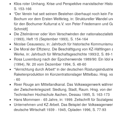
Klios roter Umhang. Krise und Perspektive marxistischer Histor
S. 153-166
"Der Verein hat seit seinem Bestehen überhaupt noch kein Fest
Bochum vor dem Ersten Weltkrieg, in: Struktureller Wandel und
für den Bochumer Kulturrat e.V. von Peter Friedemann und 
Schmidt]
Die Zitelmänner oder Vom Verschwinden der nationalsozialistis
(1993), Heft 15 (September 1993), S. 154-164
Nicolae Ceausescu, in: Jahrbuch für historische Kommunismu
Die Moral der Effizienz. Die Beschäftigung von KZ-Häftlinge
Werke, in: Jahrbuch für Wirtschaftsgeschichte 1993/2, S. 89
Rosa Luxemburg nach der Epochenwende 1989/90: Ein Idol wird 
(1994), Nr. 20 vom Dezember 1994, S. 48-60
"Vernichtung durch Arbeit" in der deutschen Rüstungsindustrie,
Raketenproduktion im Konzentrationslager Mittelbau. Hrsg. v
- 60
River Rouge am Mittellandkanal. Das Volkswagenwerk während
der Zwischenkriegszeit: Siedlung, Stadt, Raum. Hrsg. von de
Technischen Hochschule Aachen, Dessau 1995, S. 163-173
Hans Mommsen - 65 Jahre, in: 1999. Zeitschrift für Sozialges
Unternehmen und KZ-Arbeit. Das Beispiel der Volkswagenwer
deutsche Wirtschaft 1939 - 1945, Opladen 1996, S. 77-93